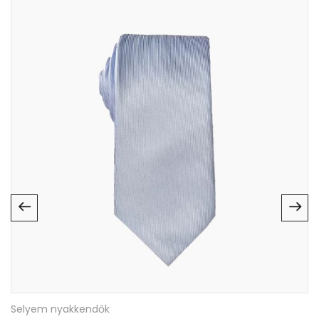
egyebet, amit látni szeretnének a nyakkendőn. (iskola név,
osztály, dátum, osztályfőnök, stb). Kérem figyeljenek a
feltüntetett információk sorrendjére, mert mi annak
megfelelően készítjük a terveket.
A névsorok esetén a hosszú neveknél figyelni kell arra, hogy
csak
25 karakter
fér el a nyakkendő szélességén ezután a
program lecsökkenti a betű méretet, ennek
kiküszöbölésére javasoljuk a 3. esetleg 4. keresztnév
elhagyását.
A kész nyomat csak is kizárólag azokat az információkat
fogja tartalmazni melyek az átküldött csatolmányban
szerepelnek. A tervet minden esetben küldjük ellenőrzésre
és elfogadásra. Az elfogadott anyag, egy az egyben kerül
nyomtatásra így, ha hiba van benne, az a kész terméken is
hibás lesz. Amennyiben az ellenőrzés során hibát találnak,
javítjuk, és újra küldjük a már javított verziót is elfogadásra.
Az elfogadást követően a tartalomhoz már nem lehet
Selyem nyakkendők