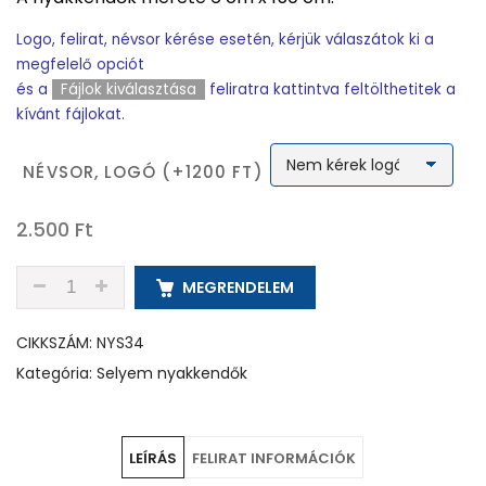
Logo, felirat, névsor kérése esetén, kérjük válaszátok ki a
megfelelő opciót
és a
Fájlok kiválasztása
feliratra kattintva feltölthetitek a
kívánt fájlokat.
NÉVSOR, LOGÓ (+1200 FT)
2.500
Ft
NYS34 - MOHA - SELYEM NYAKKENDŐ MENNYISÉG
MEGRENDELEM
CIKKSZÁM:
NYS34
Kategória:
Selyem nyakkendők
LEÍRÁS
FELIRAT INFORMÁCIÓK