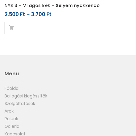
hozzátenni, vagy elvenni.
NYS13 – Világos kék – Selyem nyakkendő
2.500
Ft
–
3.700
Ft
Tarisznya:
A feliratozás menete hasonló a
nyakkendőjéhez. Az oldalon feltüntetett minták csak
gondolatébresztőek, azokon kívül egyedi ötleteket is
megvalósítunk. A rendelést követően tervet készítünk,
melyet elküldünk ellenőrzésre. Az elfogadott anyag, egy az
egyben kerül nyomtatásra így, ha hiba van benne, az a
kész terméken is hibás lesz. Amennyiben az ellenőrzés
során hibát találnak, javítjuk, és újra küldjük a már javított
verziót is elfogadásra.
Menü
Az elfogadást követően a tartalomhoz már nem lehet
Főoldal
hozzátenni, vagy elvenni.
Ballagási kiegészítők
Szolgáltatások
Árak
Rólunk
Galéria
Kapcsolat