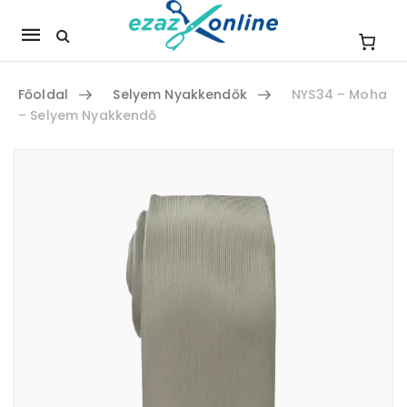
Mobile
navigation
Főoldal
Selyem Nyakkendők
NYS34 – Moha
– Selyem Nyakkendő
Skip to content