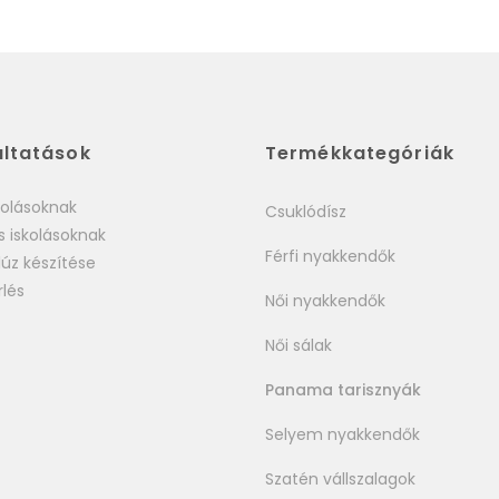
áltatások
Termékkategóriák
kolásoknak
Csuklódísz
s iskolásoknak
Férfi nyakkendők
úz készítése
rlés
Női nyakkendők
Női sálak
Panama tarisznyák
Selyem nyakkendők
Szatén vállszalagok