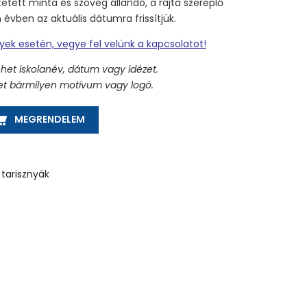
tetett minta és szöveg állandó, a rajta szereplő
vben az aktuális dátumra frissítjük.
nyek esetén, vegye fel velünk a kapcsolatot!
ehet iskolanév, dátum vagy idézet.
ehet bármilyen motívum vagy logó.
GOS BORDÓ - PANAMA TARISZNYA MENNYISÉG
MEGRENDELEM
tarisznyák