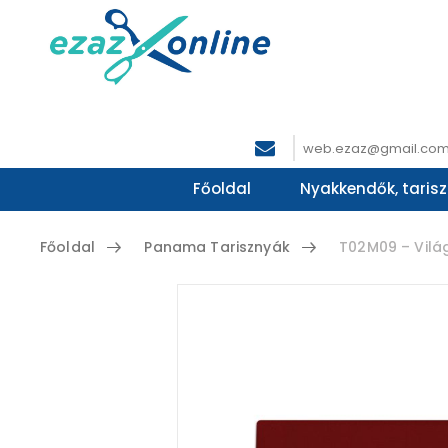
web.ezaz@gmail.co
Főoldal
Nyakkendők, tarisz
Főoldal
Panama Tarisznyák
T02M09 – Vilá
Skip to content