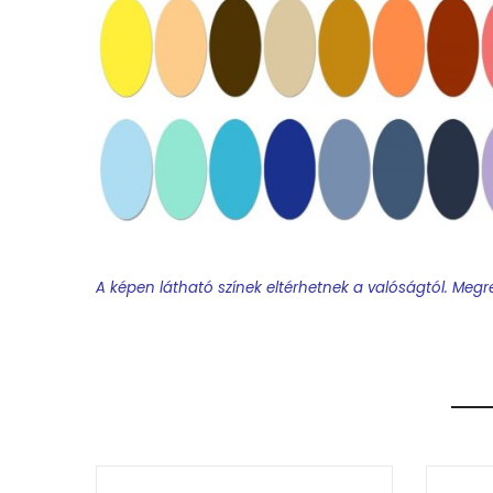
A képen látható színek eltérhetnek a valóságtól. Megre
Feliratos termék rendelésekor minden esetben terve
Feliratos nyakkendő:
A terv elkészítéséhez egy w
osztály, dátum, osztályfőnök, stb). Kérem figyeljen
A névsorok esetén a hosszú neveknél figyelni kell a