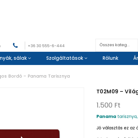
Összes kategória
m
+36 30 555-6-444
nyák, sálak
Szolgáltatások
Rólunk
Á
gos Bordó – Panama Tarisznya
T02M09 – Vilá
1.500
Ft
Panama
tarisznya, 
Jó választás ez az ö