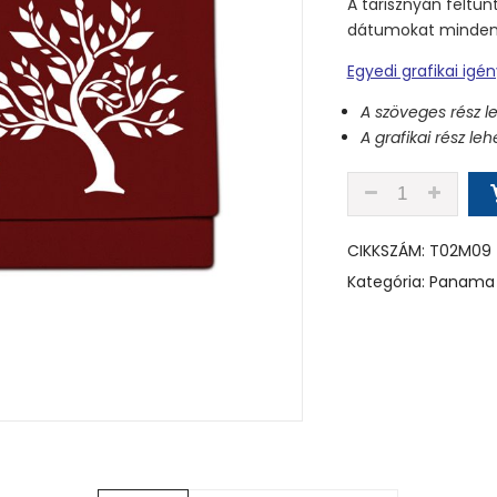
A tarisznyán feltün
dátumokat minden é
Egyedi grafikai igé
A szöveges rész l
A grafikai rész l
T02M09 - VILÁ
CIKKSZÁM:
T02M09
Kategória:
Panama 