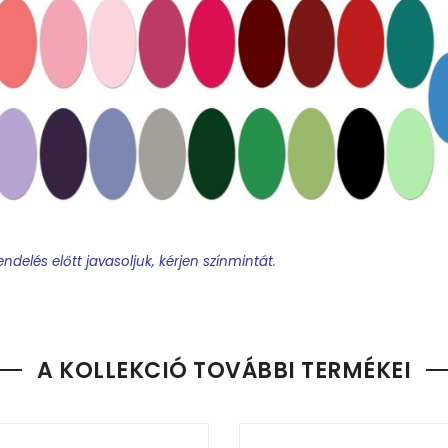
ndelés előtt javasoljuk, kérjen színmintát.
t készítünk.
orld-dokumentumban kell csatolni a névsort és minden egyebet, 
A KOLLEKCIÓ TOVÁBBI TERMÉKEI
ek a feltüntetett információk sorrendjére, mert mi annak megfele
rra, hogy csak
25 karakter
fér el a nyakkendő szélességén ezután