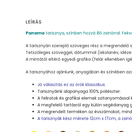
LEÍRÁS
Panama
tarisznya, színben hozzá illő zsinórral. Fekv
A tarisznyán szereplő szöveges rész a megrendelő 
Tetszőleges szöveggel, dátummal (iskolanév, idézet
A mintától eltérő egyedi grafika (felár ellenében i
A tarisznyához ajánlunk, anyagában és színében azo
Jó választás ez az örök klasszikus.
Tarisznyáink alapanyaga 100% poliészter.
A feliratok és grafikai elemek szitanyomással 
A megfelelő tartásról egy külön segédanyag g
A megrendelt terméken az évszámokat, minden
A tarisznyák kész mérete 12cm x 17cm, a zsin