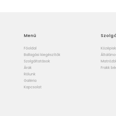
Menü
Szolg
Főoldal
Középis
Ballagási kiegészítők
Általáno
Szolgáltatások
Matrózbl
Árak
Frakk bé
Rólunk
Galéria
Kapcsolat