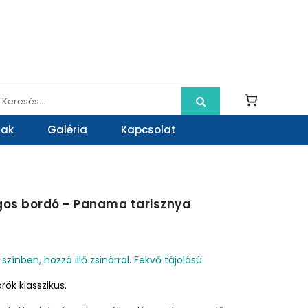
rak
Galéria
Kapcsolat
gos bordó – Panama tarisznya
színben, hozzá illő zsinórral. Fekvő tájolású.
rök klasszikus.