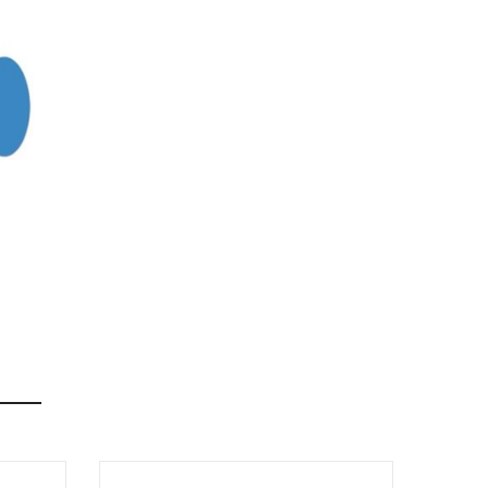
amit látni szeretnének a nyakkendőn. (iskola név,
lően készítjük a terveket.
 a program lecsökkenti a betű méretet, ennek