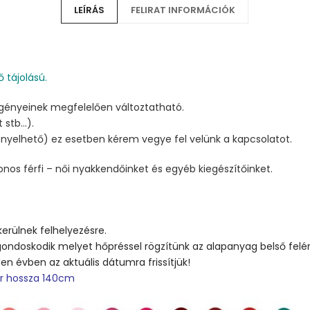
LEÍRÁS
FELIRAT INFORMÁCIÓK
ő tájolású.
igényeinek megfelelően változtatható.
 stb…).
gényelhető) ez esetben kérem vegye fel velünk a kapcsolatot.
nos férfi – női nyakkendőinket és egyéb kiegészítőinket.
kerülnek felhelyezésre.
ondoskodik melyet hőpréssel rögzítünk az alapanyag belső felér
 évben az aktuális dátumra frissítjük!
ór hossza 140cm