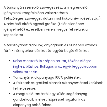
A tarisznyán szereplő szöveges rész a megrendelő
igényeinek megfelelően változtatható.
Tetszőleges szöveggel, dátummal (iskolanév, idézet stb…).
A mintától eltérő egyedi grafika (felár ellenében
igényelhető) ez esetben kérem vegye fel velünk a
kapcsolatot.
A tarisznyához ajánlunk, anyagában és színében azonos
férfi – női nyakkendőinket és egyéb kiegészítőinket.
Színe messziről is szépen mutat, főként világos
inghez, blúzhoz. Ballagásra az egyik leggyakrabban
választott szín.
Tarisznyáink alapanyaga 100% poliészter.
A feliratok és grafikai elemek szitanyomással kerülnek
felhelyezésre.
A megfelelő tartásról egy külön segédanyag
gondoskodik melyet hőpréssel rögzítünk az
alapanyag belső felére.