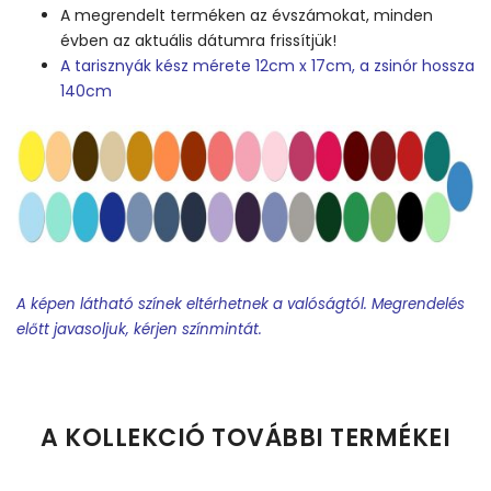
A megrendelt terméken az évszámokat, minden
évben az aktuális dátumra frissítjük!
A tarisznyák kész mérete 12cm x 17cm, a zsinór hossza
140cm
A képen látható színek eltérhetnek a valóságtól. Megrendelés
előtt javasoljuk, kérjen színmintát.
Feliratos termék rendelésekor minden esetben tervet
készítünk.
A KOLLEKCIÓ TOVÁBBI TERMÉKEI
Feliratos nyakkendő:
A terv elkészítéséhez egy world-
dokumentumban kell csatolni a névsort és minden