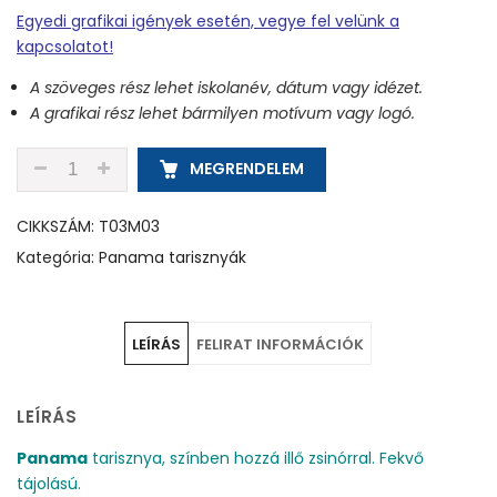
Egyedi grafikai igények esetén, vegye fel velünk a
kapcsolatot!
A szöveges rész lehet iskolanév, dátum vagy idézet.
A grafikai rész lehet bármilyen motívum vagy logó.
T03M03 - SÖTÉT BORDÓ - PANAMA TARISZNYA MEN
MEGRENDELEM
CIKKSZÁM:
T03M03
Kategória:
Panama tarisznyák
LEÍRÁS
FELIRAT INFORMÁCIÓK
LEÍRÁS
Panama
tarisznya, színben hozzá illő zsinórral. Fekvő
tájolású.