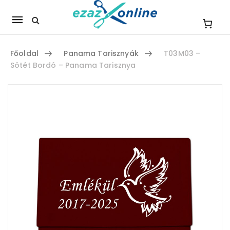
Mobile
navigation
Főoldal
Panama Tarisznyák
T03M03 –
Sötét Bordó – Panama Tarisznya
Skip to content