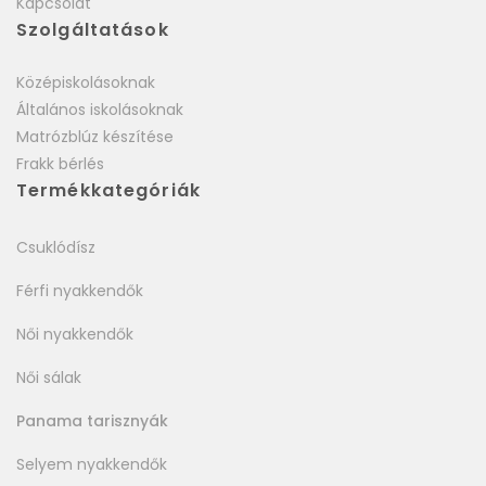
Kapcsolat
Szolgáltatások
Középiskolásoknak
Általános iskolásoknak
Matrózblúz készítése
Frakk bérlés
Termékkategóriák
Csuklódísz
Férfi nyakkendők
Női nyakkendők
Női sálak
Panama tarisznyák
Selyem nyakkendők