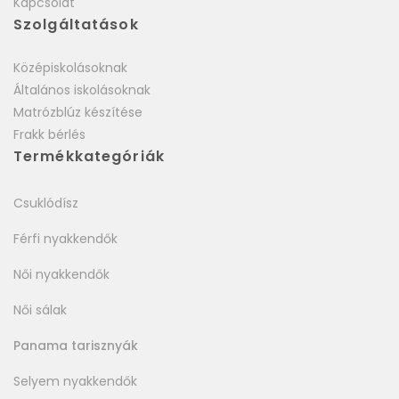
Kapcsolat
Szolgáltatások
Középiskolásoknak
Általános iskolásoknak
Matrózblúz készítése
Frakk bérlés
Termékkategóriák
Csuklódísz
Férfi nyakkendők
Női nyakkendők
Női sálak
Panama tarisznyák
Selyem nyakkendők