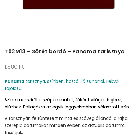
T03M13 – Sötét bordó – Panama tarisznya
1.500
Ft
Panama
tarisznya, színben, hozzá illő zsinórral. Fekvő
tájolású.
Színe messziről is szépen mutat, főként világos inghez,
blúzhoz. Ballagásra az egyik leggyakrabban választott szín.
A tarisznyán feltüntetett minta és szöveg állandó, a rajta
szereplő dátumokat minden évben az aktuális dátumra
frissítjük.