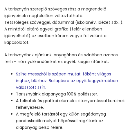
A tarisznyán szereplő szöveges rész a megrendelő
igényeinek megfelelően változtatható.
Tetszőleges szöveggel, dátummal (iskolanév, idézet stb…).
A mintától eltérő egyedi grafika (felár ellenében
igényelhető) ez esetben kérem vegye fel velünk a
kapcsolatot.
A tarisznyához ajánlunk, anyagában és színében azonos
férfi – női nyakkendőinket és egyéb kiegészítőinket.
Színe messziről is szépen mutat, főként világos
inghez, blúzhoz. Ballagásra az egyik leggyakrabban
választott szín.
Tarisznyáink alapanyaga 100% poliészter.
A feliratok és grafikai elemek szitanyomással kerülnek
felhelyezésre.
A megfelelő tartásról egy külön segédanyag
gondoskodik melyet hőpréssel rögzítünk az
alapanyag belső felére.