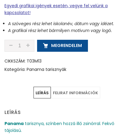
Egyedi grafikai igények esetén, vegye fel velünk a
kapcsolatot!
A szöveges rész lehet iskolanév, dátum vagy idézet.
A grafikai rész lehet bármilyen motívum vagy logó.
T03M13 - SÖTÉT BORDÓ - PANAMA TARISZNYA MEN
MEGRENDELEM
CIKKSZÁM:
T03M13
Kategória:
Panama tarisznyák
LEÍRÁS
FELIRAT INFORMÁCIÓK
LEÍRÁS
Panama
tarisznya, színben hozzá illő zsinórral. Fekvő
tájolású.