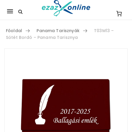
Mobile
navigation
Főoldal
Panama Tarisznyák
T03M13 –
Sötét Bordó – Panama Tarisznya
Skip to content