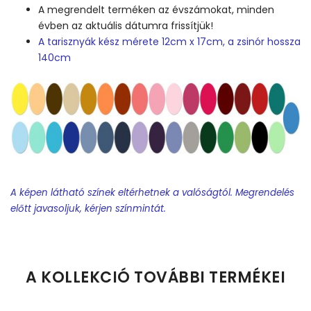
A megrendelt terméken az évszámokat, minden
évben az aktuális dátumra frissítjük!
A tarisznyák kész mérete 12cm x 17cm, a zsinór hossza
140cm
A képen látható színek eltérhetnek a valóságtól. Megrendelés
előtt javasoljuk, kérjen színmintát.
Feliratos termék rendelésekor minden esetben tervet
készítünk.
A KOLLEKCIÓ TOVÁBBI TERMÉKEI
Feliratos nyakkendő:
A terv elkészítéséhez egy world-
dokumentumban kell csatolni a névsort és minden