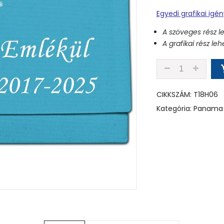
Egyedi grafikai igé
A szöveges rész l
A grafikai rész l
T18H06 - TÜRKI
CIKKSZÁM:
T18H06
Kategória:
Panama 