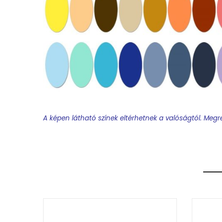
A képen látható színek eltérhetnek a valóságtól. Megre
Feliratos termék rendelésekor minden esetben terve
Feliratos nyakkendő:
A terv elkészítéséhez egy w
osztály, dátum, osztályfőnök, stb). Kérem figyeljen
A névsorok esetén a hosszú neveknél figyelni kell a
kiküszöbölésére javasoljuk a 3. esetleg 4. keresztné