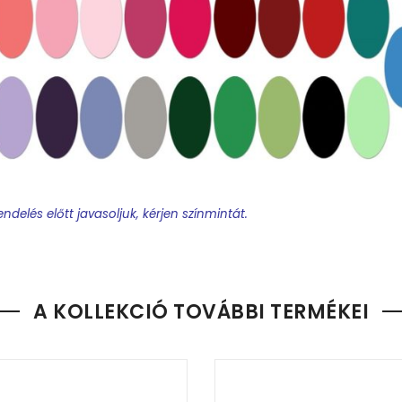
ndelés előtt javasoljuk, kérjen színmintát.
t készítünk.
orld-dokumentumban kell csatolni a névsort és minden egyebet, 
A KOLLEKCIÓ TOVÁBBI TERMÉKEI
ek a feltüntetett információk sorrendjére, mert mi annak megfele
rra, hogy csak
25 karakter
fér el a nyakkendő szélességén ezután
v elhagyását.