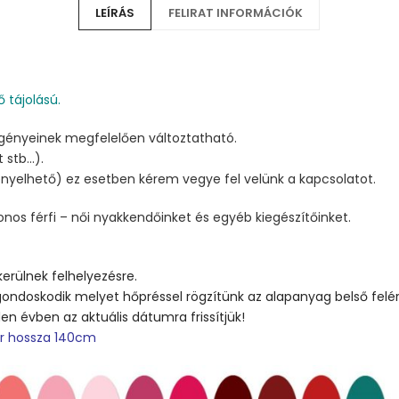
LEÍRÁS
FELIRAT INFORMÁCIÓK
ő tájolású.
igényeinek megfelelően változtatható.
 stb…).
gényelhető) ez esetben kérem vegye fel velünk a kapcsolatot.
nos férfi – női nyakkendőinket és egyéb kiegészítőinket.
kerülnek felhelyezésre.
ondoskodik melyet hőpréssel rögzítünk az alapanyag belső felér
 évben az aktuális dátumra frissítjük!
ór hossza 140cm