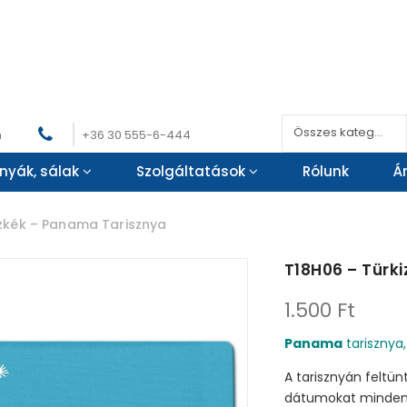
Összes kategória
m
+36 30 555-6-444
nyák, sálak
Szolgáltatások
Rólunk
Á
zkék – Panama Tarisznya
T18H06 – Türk
1.500
Ft
Panama
tarisznya, 
A tarisznyán feltün
dátumokat minden é