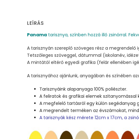
LEÍRÁS
Panama
tarisznya, színben hozzá illő zsinórral. Fekv
A tarisznyán szereplő szöveges rész a megrendelő 
Tetszőleges szöveggel, dátummal (iskolanév, idézet
A mintától eltérő egyedi grafika (felár ellenében i
A tarisznyához ajánlunk, anyagában és színében azo
Tarisznyáink alapanyaga 100% poliészter.
A feliratok és grafikai elemek szitanyomással 
A megfelelő tartásról egy külön segédanyag g
A megrendelt terméken az évszámokat, minden
A tarisznyák kész mérete 12cm x 17cm, a zsin