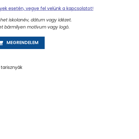
nyek esetén, vegye fel velünk a kapcsolatot!
ehet iskolanév, dátum vagy idézet.
ehet bármilyen motívum vagy logó.
ZKÉK - PANAMA TARISZNYA MENNYISÉG
MEGRENDELEM
tarisznyák