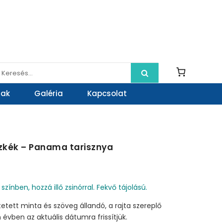
rak
Galéria
Kapcsolat
izkék – Panama tarisznya
színben, hozzá illő zsinórral. Fekvő tájolású.
tetett minta és szöveg állandó, a rajta szereplő
vben az aktuális dátumra frissítjük.