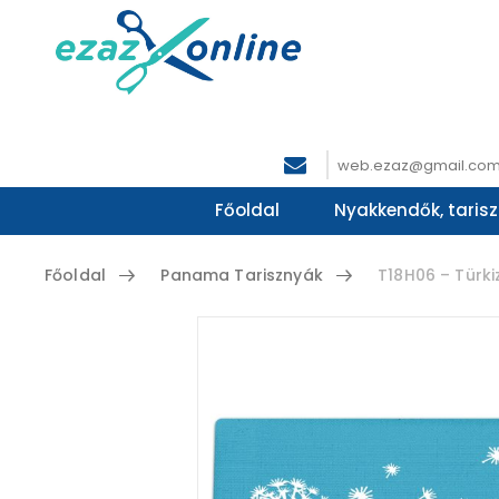
web.ezaz@gmail.co
Főoldal
Nyakkendők, tarisz
Főoldal
Panama Tarisznyák
T18H06 – Türki
Skip to content