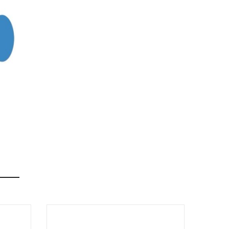
amit látni szeretnének a nyakkendőn. (iskola név,
lően készítjük a terveket.
 a program lecsökkenti a betű méretet, ennek