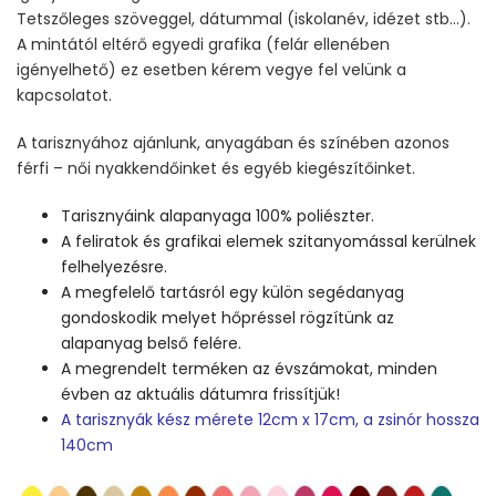
Tetszőleges szöveggel, dátummal (iskolanév, idézet stb…).
A mintától eltérő egyedi grafika (felár ellenében
igényelhető) ez esetben kérem vegye fel velünk a
kapcsolatot.
A tarisznyához ajánlunk, anyagában és színében azonos
férfi – női nyakkendőinket és egyéb kiegészítőinket.
Tarisznyáink alapanyaga 100% poliészter.
A feliratok és grafikai elemek szitanyomással kerülnek
felhelyezésre.
A megfelelő tartásról egy külön segédanyag
gondoskodik melyet hőpréssel rögzítünk az
alapanyag belső felére.
A megrendelt terméken az évszámokat, minden
évben az aktuális dátumra frissítjük!
A tarisznyák kész mérete 12cm x 17cm, a zsinór hossza
140cm