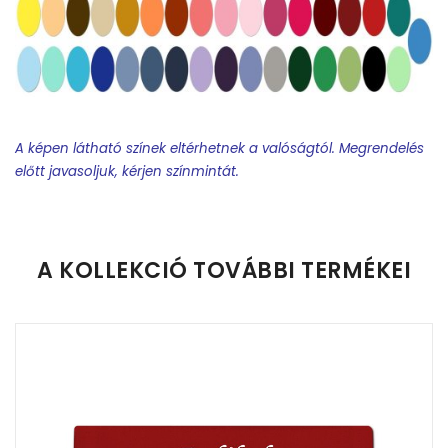
A képen látható színek eltérhetnek a valóságtól. Megrendelés
előtt javasoljuk, kérjen színmintát.
Feliratos termék rendelésekor minden esetben tervet
készítünk.
A KOLLEKCIÓ TOVÁBBI TERMÉKEI
Feliratos nyakkendő:
A terv elkészítéséhez egy world-
dokumentumban kell csatolni a névsort és minden
egyebet, amit látni szeretnének a nyakkendőn. (iskola név,
osztály, dátum, osztályfőnök, stb). Kérem figyeljenek a
feltüntetett információk sorrendjére, mert mi annak
megfelelően készítjük a terveket.