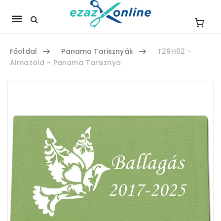
Mobile
navigation
Főoldal
Panama Tarisznyák
T29H02 –
Almazöld – Panama Tarisznya
Skip to content