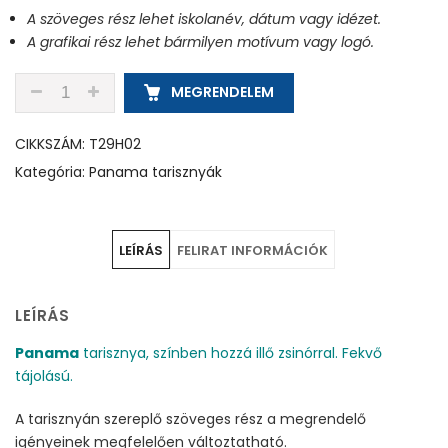
A szöveges rész lehet iskolanév, dátum vagy idézet.
A grafikai rész lehet bármilyen motívum vagy logó.
T29H02 - ALMAZÖLD - PANAMA TARISZNYA MENNYIS
MEGRENDELEM
CIKKSZÁM:
T29H02
Kategória:
Panama tarisznyák
LEÍRÁS
FELIRAT INFORMÁCIÓK
LEÍRÁS
Panama
tarisznya, színben hozzá illő zsinórral. Fekvő
tájolású.
A tarisznyán szereplő szöveges rész a megrendelő
igényeinek megfelelően változtatható.