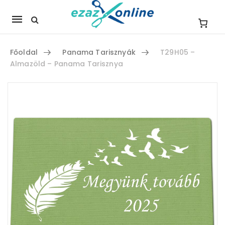
Mobile
navigation
Főoldal
Panama Tarisznyák
T29H05 –
Almazöld – Panama Tarisznya
Skip to content