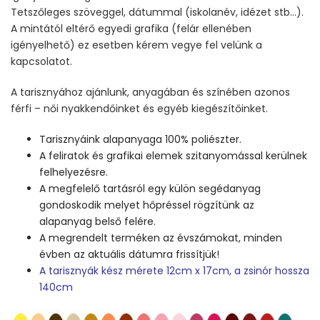
Tetszőleges szöveggel, dátummal (iskolanév, idézet stb…).
A mintától eltérő egyedi grafika (felár ellenében
igényelhető) ez esetben kérem vegye fel velünk a
kapcsolatot.
A tarisznyához ajánlunk, anyagában és színében azonos
férfi – női nyakkendőinket és egyéb kiegészítőinket.
Tarisznyáink alapanyaga 100% poliészter.
A feliratok és grafikai elemek szitanyomással kerülnek
felhelyezésre.
A megfelelő tartásról egy külön segédanyag
gondoskodik melyet hőpréssel rögzítünk az
alapanyag belső felére.
A megrendelt terméken az évszámokat, minden
évben az aktuális dátumra frissítjük!
A tarisznyák kész mérete 12cm x 17cm, a zsinór hossza
140cm