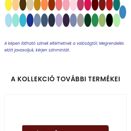
A képen látható színek eltérhetnek a valóságtól. Megrendelés
előtt javasoljuk, kérjen színmintát.
Feliratos termék rendelésekor minden esetben tervet
készítünk.
A KOLLEKCIÓ TOVÁBBI TERMÉKEI
Feliratos nyakkendő:
A terv elkészítéséhez egy world-
dokumentumban kell csatolni a névsort és minden
egyebet, amit látni szeretnének a nyakkendőn. (iskola név,
osztály, dátum, osztályfőnök, stb). Kérem figyeljenek a
feltüntetett információk sorrendjére, mert mi annak
megfelelően készítjük a terveket.