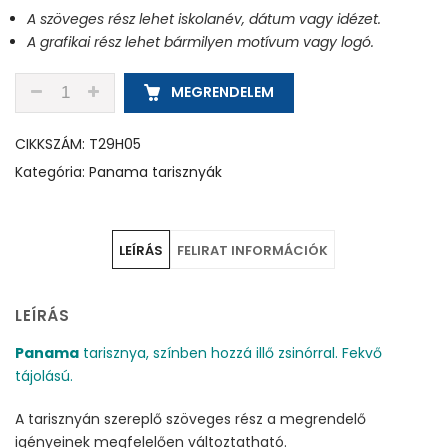
A szöveges rész lehet iskolanév, dátum vagy idézet.
A grafikai rész lehet bármilyen motívum vagy logó.
T29H05 - ALMAZÖLD - PANAMA TARISZNYA MENNYIS
MEGRENDELEM
CIKKSZÁM:
T29H05
Kategória:
Panama tarisznyák
LEÍRÁS
FELIRAT INFORMÁCIÓK
LEÍRÁS
Panama
tarisznya, színben hozzá illő zsinórral. Fekvő
tájolású.
A tarisznyán szereplő szöveges rész a megrendelő
igényeinek megfelelően változtatható.