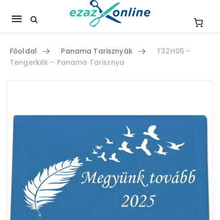
Mobile
navigation
Főoldal
Panama Tarisznyák
T32H05 –
Tengerkék – Panama Tarisznya
Skip to content