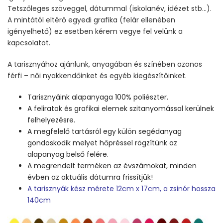
Tetszőleges szöveggel, dátummal (iskolanév, idézet stb…).
A mintától eltérő egyedi grafika (felár ellenében
igényelhető) ez esetben kérem vegye fel velünk a
kapcsolatot.
A tarisznyához ajánlunk, anyagában és színében azonos
férfi – női nyakkendőinket és egyéb kiegészítőinket.
Tarisznyáink alapanyaga 100% poliészter.
A feliratok és grafikai elemek szitanyomással kerülnek
felhelyezésre.
A megfelelő tartásról egy külön segédanyag
gondoskodik melyet hőpréssel rögzítünk az
alapanyag belső felére.
A megrendelt terméken az évszámokat, minden
évben az aktuális dátumra frissítjük!
A tarisznyák kész mérete 12cm x 17cm, a zsinór hossza
140cm