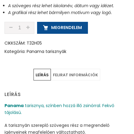
A szöveges rész lehet iskolanév, dátum vagy idézet.
A grafikai rész lehet bármilyen motívum vagy logó.
T32H05 - TENGERKÉK - PANAMA TARISZNYA MENNYI
MEGRENDELEM
CIKKSZÁM:
T32H05
Kategória:
Panama tarisznyák
LEÍRÁS
FELIRAT INFORMÁCIÓK
LEÍRÁS
Panama
tarisznya, színben hozzá illő zsinórral. Fekvő
tájolású.
A tarisznyán szereplő szöveges rész a megrendelő
igényeinek megfelelően változtatható.