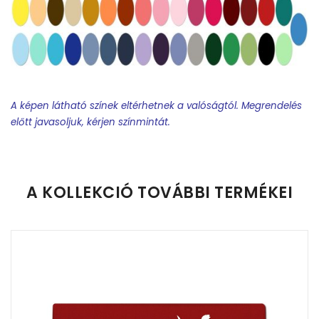
A képen látható színek eltérhetnek a valóságtól. Megrendelés
előtt javasoljuk, kérjen színmintát.
Feliratos termék rendelésekor minden esetben tervet
készítünk.
A KOLLEKCIÓ TOVÁBBI TERMÉKEI
Feliratos nyakkendő:
A terv elkészítéséhez egy world-
dokumentumban kell csatolni a névsort és minden
egyebet, amit látni szeretnének a nyakkendőn. (iskola név,
osztály, dátum, osztályfőnök, stb). Kérem figyeljenek a
feltüntetett információk sorrendjére, mert mi annak
megfelelően készítjük a terveket.