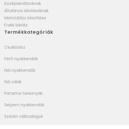
Középiskolásoknak
Általános iskolásoknak
Matrózblúz készítése
Frakk bérlés
Termékkategóriák
Csuklódísz
Férfi nyakkendők
Női nyakkendők
Női sálak
Panama tarisznyák
Selyem nyakkendők
Szatén vállszalagok