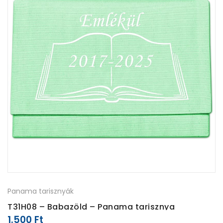
Panama tarisznyák
T31H08 – Babazöld – Panama tarisznya
1.500
Ft