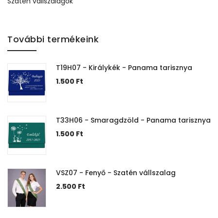
Szatén vállszalagok
További termékeink
T19H07 - Királykék - Panama tarisznya
1.500
Ft
T33H06 - Smaragdzöld - Panama tarisznya
1.500
Ft
VSZ07 - Fenyő - Szatén vállszalag
2.500
Ft