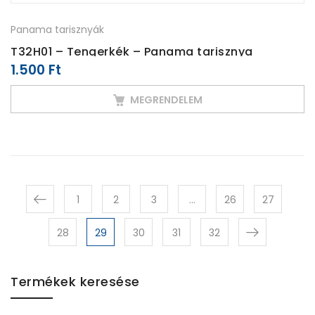
Panama tarisznyák
T32H01 – Tengerkék – Panama tarisznya
1.500
Ft
MEGRENDELEM
1
2
3
…
26
27
28
29
30
31
32
Termékek keresése