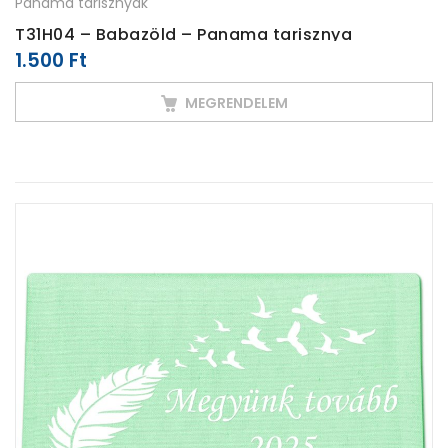
Panama tarisznyák
T31H04 – Babazöld – Panama tarisznya
1.500
Ft
MEGRENDELEM