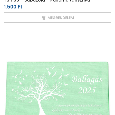
T31H06 – Babazöld – Panama tarisznya
1.500
Ft
MEGRENDELEM