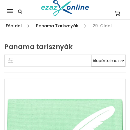
Mobile
navigation
Főoldal
Panama Tarisznyák
29. Oldal
Panama tarisznyák
Skip to content