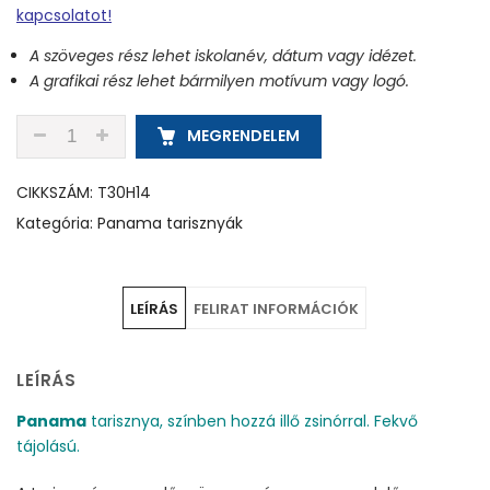
kapcsolatot!
A szöveges rész lehet iskolanév, dátum vagy idézet.
A grafikai rész lehet bármilyen motívum vagy logó.
T30H14 - FEKETE - PANAMA TARISZNYA MENNYISÉG
MEGRENDELEM
CIKKSZÁM:
T30H14
Kategória:
Panama tarisznyák
LEÍRÁS
FELIRAT INFORMÁCIÓK
LEÍRÁS
Panama
tarisznya, színben hozzá illő zsinórral. Fekvő
tájolású.