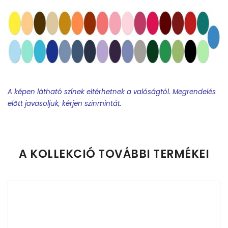
A képen látható színek eltérhetnek a valóságtól. Megrendelés
előtt javasoljuk, kérjen színmintát.
Feliratos termék rendelésekor minden esetben tervet
készítünk.
A KOLLEKCIÓ TOVÁBBI TERMÉKEI
Feliratos nyakkendő:
A terv elkészítéséhez egy world-
dokumentumban kell csatolni a névsort és minden
egyebet, amit látni szeretnének a nyakkendőn. (iskola név,
osztály, dátum, osztályfőnök, stb). Kérem figyeljenek a
feltüntetett információk sorrendjére, mert mi annak
megfelelően készítjük a terveket.