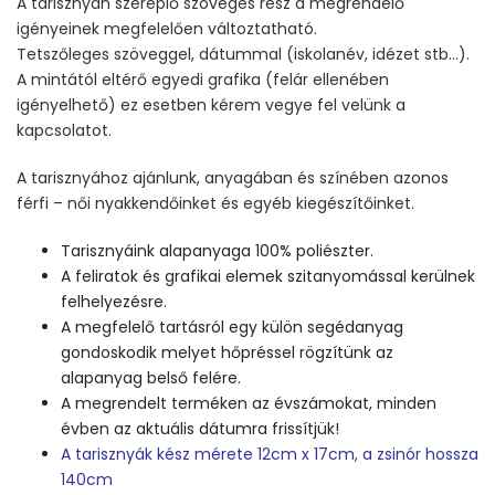
A tarisznyán szereplő szöveges rész a megrendelő
igényeinek megfelelően változtatható.
Tetszőleges szöveggel, dátummal (iskolanév, idézet stb…).
A mintától eltérő egyedi grafika (felár ellenében
igényelhető) ez esetben kérem vegye fel velünk a
kapcsolatot.
A tarisznyához ajánlunk, anyagában és színében azonos
férfi – női nyakkendőinket és egyéb kiegészítőinket.
Tarisznyáink alapanyaga 100% poliészter.
A feliratok és grafikai elemek szitanyomással kerülnek
felhelyezésre.
A megfelelő tartásról egy külön segédanyag
gondoskodik melyet hőpréssel rögzítünk az
alapanyag belső felére.
A megrendelt terméken az évszámokat, minden
évben az aktuális dátumra frissítjük!
A tarisznyák kész mérete 12cm x 17cm, a zsinór hossza
140cm