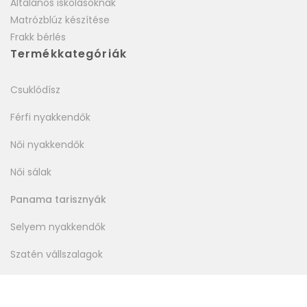
Általános iskolásoknak
Matrózblúz készítése
Frakk bérlés
Termékkategóriák
Csuklódísz
Férfi nyakkendők
Női nyakkendők
Női sálak
Panama tarisznyák
Selyem nyakkendők
Szatén vállszalagok