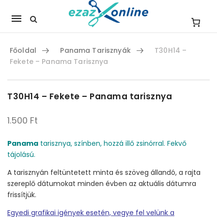
Mobile
navigation
Főoldal
Panama Tarisznyák
T30H14 –
Fekete – Panama Tarisznya
Skip to content
T30H14 – Fekete – Panama tarisznya
1.500
Ft
Panama
tarisznya, színben, hozzá illő zsinórral. Fekvő
tájolású.
A tarisznyán feltüntetett minta és szöveg állandó, a rajta
szereplő dátumokat minden évben az aktuális dátumra
frissítjük.
Egyedi grafikai igények esetén, vegye fel velünk a